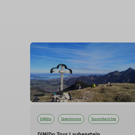
DiMiDo
Tagestouren
Tourenberichte
DiMiDo Tour Laubenstein