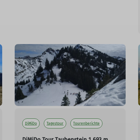
DiMiDo
Tagestour
Tourenberichte
DiMiDo Tour Taubenstein 1 693 m