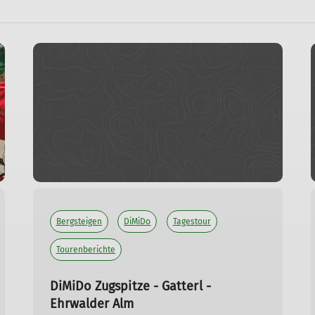
Bergsteigen
DiMiDo
Tagestour
Tourenberichte
DiMiDo Zugspitze - Gatterl -
Ehrwalder Alm