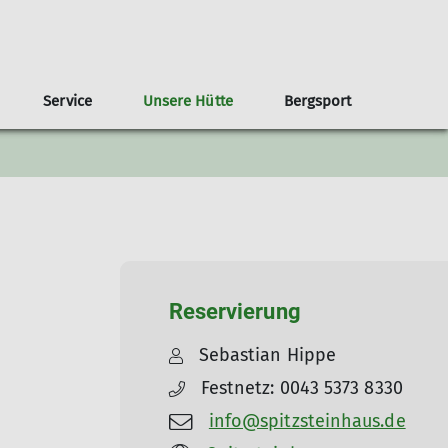
Service
Unsere Hütte
Bergsport
Knigge
ourenkosten und Stornoregelungen
Mehrtagestouren
mein.alpenverein
Vereinsheim
Klimaschutz: Der DAV als Vorreiter
FAQ
Aktuelles vom Spitzsteinhaus
Hauptversammlung
Lawinenlagebericht
Jugend
Tourenarchiv
Skitouren Planung
Touren 2022
Touren 2023
Touren 2024
Touren 2025
Reservierung
Sebastian Hippe
Festnetz: 0043 5373 8330
info@spitzsteinhaus.de