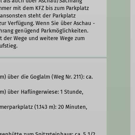
ol als auch über Aschau/Sachrang
mmer mit dem KFZ bis zum Parkplatz
 ansonsten steht der Parkplatz
ur Verfügung. Wenn Sie über Aschau -
chrang genügend Parkmöglichkeiten.
it der Wege und weitere Wege zum
ufstieg.
m) über die Goglalm (Weg Nr. 211): ca.
m) über Haflingerwiese: 1 Stunde,
erparkplatz (1.143 m): 20 Minuten,
enhütte zum Spitzsteinhaus: ca. 5 1/2