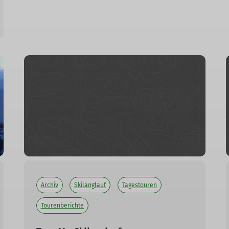
Archiv
Skilanglauf
Tagestouren
Tourenberichte