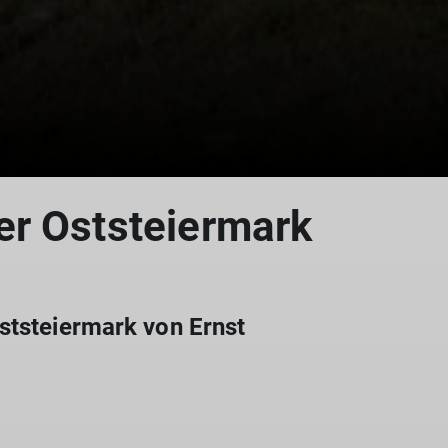
er Oststeiermark
ststeiermark von Ernst
© Bergfreunde München