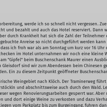
rbereitung, werde ich so schnell nicht vergessen. Zu
cht und bezahlt und auch das Hotel reserviert. Dann w
r durch Krankheit hat sich die Zahl der Teilnehmer da
 gebuchte Anreise so nicht durchgeführt werden kann
 dass ich froh war als am Sonntag um kurz vor 16 Uhr
inchecken im Hotel unternahmen wir noch eine klein
r am "Gipfel" beim Buschenschank Maurer einen Ausbli
h Gleisdorf sind wir zum Abendessen beim Chinesen g
nden. Ein zu diesem Zeitpunkt geöffneter Buschenscha
irische Weingebiet nach Klöch. Der Traminerweg führt
erstöckln und abschnittsweise auch durch den Wald. L
eser wegen Renovierungsarbeiten gesperrt war. Aber n
en und dort einige Weine zu verkosten und dazu Verh
stiegen vom Parkplatz bis zum Burgeingang, fuhren da