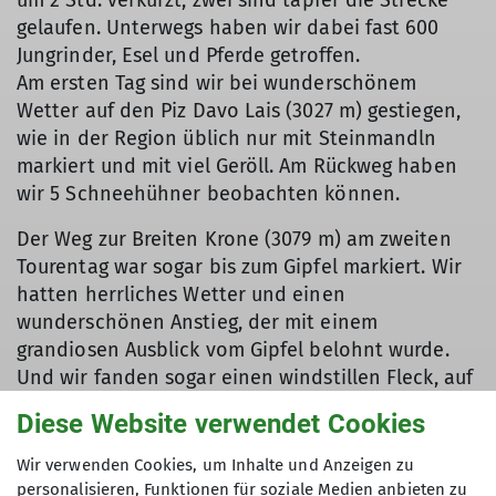
um 2 Std. verkürzt, zwei sind tapfer die Strecke
gelaufen. Unterwegs haben wir dabei fast 600
Jungrinder, Esel und Pferde getroffen.
Am ersten Tag sind wir bei wunderschönem
Wetter auf den Piz Davo Lais (3027 m) gestiegen,
wie in der Region üblich nur mit Steinmandln
markiert und mit viel Geröll. Am Rückweg haben
wir 5 Schneehühner beobachten können.
Der Weg zur Breiten Krone (3079 m) am zweiten
Tourentag war sogar bis zum Gipfel markiert. Wir
hatten herrliches Wetter und einen
wunderschönen Anstieg, der mit einem
grandiosen Ausblick vom Gipfel belohnt wurde.
Und wir fanden sogar einen windstillen Fleck, auf
dem wir das Gipfelglück so richtig genießen
Diese Website verwendet Cookies
konnten.
Wir verwenden Cookies, um Inhalte und Anzeigen zu
Am folgenden Tag wollten wir den Piz Moltana
personalisieren, Funktionen für soziale Medien anbieten zu