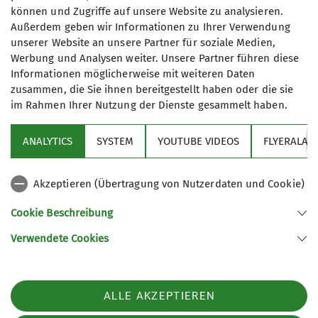
erklimmen, aber da wir hier keinerlei Wegspuren
können und Zugriffe auf unsere Website zu analysieren.
finden konnten und die Schnee- und Geröllfelder
Außerdem geben wir Informationen zu Ihrer Verwendung
immer steiler wurden, haben wir kurz unter dem
unserer Website an unsere Partner für soziale Medien,
Gipfel den Rückzug antreten müssen.
Werbung und Analysen weiter. Unsere Partner führen diese
Informationen möglicherweise mit weiteren Daten
Dafür konnten wir etwas oberhalb des
zusammen, die Sie ihnen bereitgestellt haben oder die sie
Fimbapasses einen herrlich kühlen
im Rahmen Ihrer Nutzung der Dienste gesammelt haben.
Schmelzwassersee erkunden, das Fußbad hat
„rote Strümpfe gezeichnet“, die Rast an diesem
ANALYTICS
SYSTEM
YOUTUBE VIDEOS
FLYERALAR
See war herrlich und total einsam und vier
Bergfreunde haben sich im Bild verdoppelt. Franz
hat sich jeden Tag eine liegende Mittagspause
Akzeptieren (Übertragung von Nutzerdaten und Cookie)
gegönnt.
Cookie Beschreibung
Am Donnerstag haben wir bei Dauerregen fast
Verwendete Cookies
ausschließlich in der Hütte mit dem Kartenspiel
„Hosn obi“ verbracht, wir haben Tränen gelacht.
Und wir haben die Hüttenbibliothek geplündert.
ALLE AKZEPTIEREN
Das Essen war ein Genuss, jeden Abend gab es ein