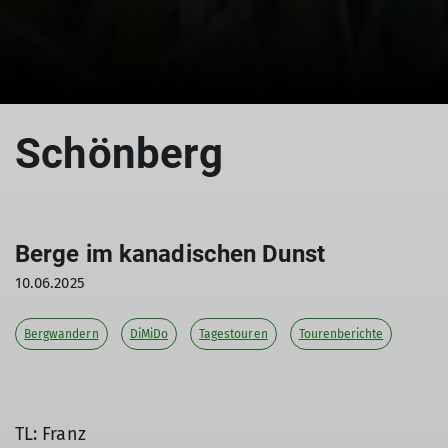
© Bergfreunde München ms
Schönberg
Berge im kanadischen Dunst
10.06.2025
Bergwandern
DiMiDo
Tagestouren
Tourenberichte
TL: Franz