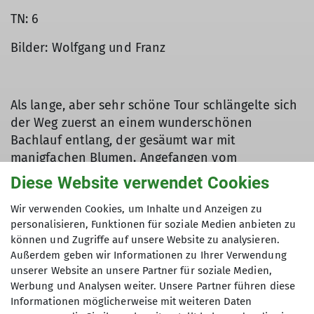
TN: 6
Bilder: Wolfgang und Franz
Als lange, aber sehr schöne Tour schlängelte sich
der Weg zuerst an einem wunderschönen
Bachlauf entlang, der gesäumt war mit
manigfachen Blumen. Angefangen vom
Knabenkraut, Teufelskralle in weiß und blau,
Diese Website verwendet Cookies
weißes Waldvögelein, Frauenschuh und vielen
mehr. Eine herrliche Blumenpracht. Nach einer
Wir verwenden Cookies, um Inhalte und Anzeigen zu
personalisieren, Funktionen für soziale Medien anbieten zu
Trinkpause ging es weiter über teils sehr steile
können und Zugriffe auf unsere Website zu analysieren.
Wege und schmale Rinnen, wobei Peter meinte,
Außerdem geben wir Informationen zu Ihrer Verwendung
dass die gefährlichsten Rinnen die Kellnerinnen
unserer Website an unsere Partner für soziale Medien,
wären!!! Nach dem schweißtreibenden Aufstieg
Werbung und Analysen weiter. Unsere Partner führen diese
ging es gemächlicher weiter zum Gipfelkreuz,
Informationen möglicherweise mit weiteren Daten