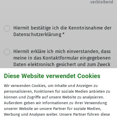
verbleibend
Hiermit bestätige ich die Kenntnisnahme der
Datenschutzerklärung *
Hiermit erkläre ich mich einverstanden, dass
meine in das Kontaktformular eingegebenen
Daten elektronisch gesichert und zum Zweck
der Kontaktaufnahme verarbeitet und
Diese Website verwendet Cookies
genutzt werden. Mir ist bekannt, dass ich
meine Einwilligung jederzeit wiederrufen
Wir verwenden Cookies, um Inhalte und Anzeigen zu
kann. *
personalisieren, Funktionen für soziale Medien anbieten zu
können und Zugriffe auf unsere Website zu analysieren.
Außerdem geben wir Informationen zu Ihrer Verwendung
Mit (*) markierte Felder
unserer Website an unsere Partner für soziale Medien,
Absenden
sind Pflichtfelder
Werbung und Analysen weiter. Unsere Partner führen diese