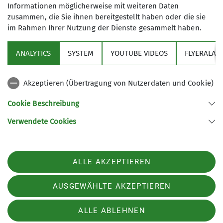
Informationen möglicherweise mit weiteren Daten
zusammen, die Sie ihnen bereitgestellt haben oder die sie
im Rahmen Ihrer Nutzung der Dienste gesammelt haben.
Sektion
ANALYTICS
SYSTEM
YOUTUBE VIDEOS
FLYERALAR
Programm
Akzeptieren (Übertragung von Nutzerdaten und Cookie)
News
Cookie Beschreibung
Verwendete Cookies
Sektion Bergfreunde München des Deutschen Alpenvereins e.V.
Müllerstr. 8
82216 Maisach
ALLE AKZEPTIEREN
Telefon +4981415294440
Kontakt
AUSGEWÄHLTE AKZEPTIEREN
ALLE ABLEHNEN
AGB
Impressum
Datenschutz
Datenschutz-Einstellungen