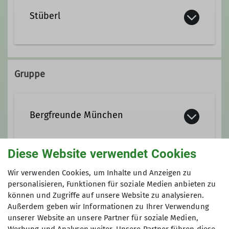
Ämter
Stüberl
1. Beirat
St.-Cajetan-Str. 33
81669 München
Gruppe
Bergfreunde München
Diese Website verwendet Cookies
Wir sind eine eher mittlere Sektion
innerhalb des Deutschen
Anmeldung
Wir verwenden Cookies, um Inhalte und Anzeigen zu
Alpenvereins (DAV) mit 2.610
personalisieren, Funktionen für soziale Medien anbieten zu
Mitgliedern (Stand 01.Aug. 2025).
können und Zugriffe auf unsere Website zu analysieren.
Anfrage senden
Gegründet 1961 als Bergsportgruppe
Außerdem geben wir Informationen zu Ihrer Verwendung
unserer Website an unsere Partner für soziale Medien,
Siemens Balanstraße sind wir seit