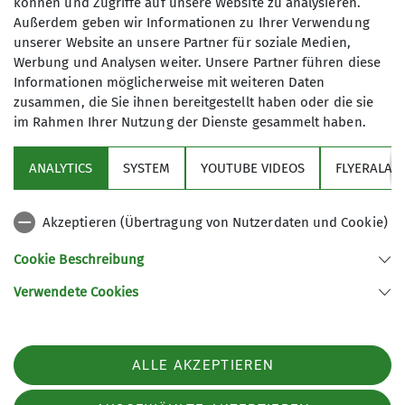
Mitgliedern (Stand 01.Aug. 2025).
können und Zugriffe auf unsere Website zu analysieren.
Anfrage senden
Gegründet 1961 als Bergsportgruppe
Außerdem geben wir Informationen zu Ihrer Verwendung
unserer Website an unsere Partner für soziale Medien,
Siemens Balanstraße sind wir seit
Werbung und Analysen weiter. Unsere Partner führen diese
1989 eine eigenständige Sektion
Informationen möglicherweise mit weiteren Daten
innerhalb des Deutschen
zusammen, die Sie ihnen bereitgestellt haben oder die sie
Alpenvereins:
DAV Sektion
im Rahmen Ihrer Nutzung der Dienste gesammelt haben.
Bergfreunde München e.V.
Sektion
Im Jahr 2009 haben wir unsere Hütte,
ANALYTICS
SYSTEM
YOUTUBE VIDEOS
FLYERALAR
das Spitzsteinhaus in den Chiemgauer
Programm
Alpen übernommen.
Akzeptieren (Übertragung von Nutzerdaten und Cookie)
Wir sind eine sehr aktive Sektion mit
News
einer stattlichen Anzahl von
Cookie Beschreibung
Bergtouren jeglicher Couleur
Verwendete Cookies
(Bergwanderungen, Hochtouren,
Sektion Bergfreunde München des Deutschen Alpenvereins e.V.
Skitouren, Ski-Langlauf, Klettertouren,
Müllerstr. 8
Klettersteige und mehr). Siehe
82216 Maisach
unser
Jahresprogramm
. Daneben
ALLE AKZEPTIEREN
Telefon +4981415294440
bieten wir für unseren Mitgliedern
Kontakt