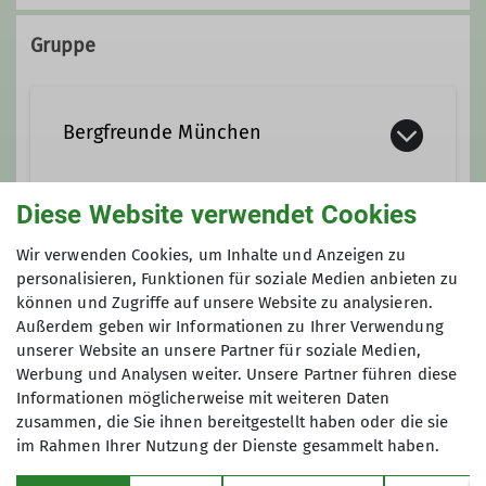
Gruppe
Wanderleiter
Ämter
Bergfreunde München
Tourenleiter
Beirat
Diese Website verwendet Cookies
Wir sind eine eher mittlere Sektion
Wegewart
innerhalb des Deutschen
Anmeldung
Wir verwenden Cookies, um Inhalte und Anzeigen zu
Alpenvereins (DAV) mit 2.610
personalisieren, Funktionen für soziale Medien anbieten zu
Mitgliedern (Stand 01.Aug. 2025).
können und Zugriffe auf unsere Website zu analysieren.
Anfrage senden
Gegründet 1961 als Bergsportgruppe
Außerdem geben wir Informationen zu Ihrer Verwendung
unserer Website an unsere Partner für soziale Medien,
Siemens Balanstraße sind wir seit
Werbung und Analysen weiter. Unsere Partner führen diese
1989 eine eigenständige Sektion
Informationen möglicherweise mit weiteren Daten
innerhalb des Deutschen
zusammen, die Sie ihnen bereitgestellt haben oder die sie
Alpenvereins:
DAV Sektion
im Rahmen Ihrer Nutzung der Dienste gesammelt haben.
Bergfreunde München e.V.
Sektion