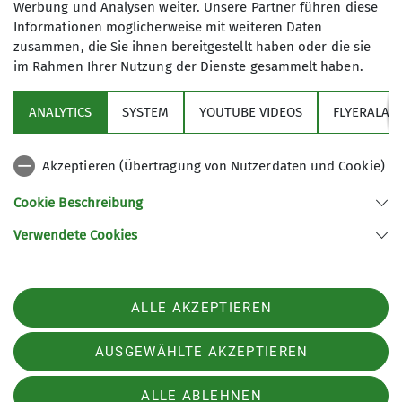
Im Jahr 2009 haben wir unsere Hütte,
Werbung und Analysen weiter. Unsere Partner führen diese
das Spitzsteinhaus in den Chiemgauer
Informationen möglicherweise mit weiteren Daten
zusammen, die Sie ihnen bereitgestellt haben oder die sie
Alpen übernommen.
im Rahmen Ihrer Nutzung der Dienste gesammelt haben.
Wir sind eine sehr aktive Sektion mit
Sektion
einer stattlichen Anzahl von
ANALYTICS
SYSTEM
YOUTUBE VIDEOS
FLYERALAR
Bergtouren jeglicher Couleur
Programm
(Bergwanderungen, Hochtouren,
Skitouren, Ski-Langlauf, Klettertouren,
Akzeptieren (Übertragung von Nutzerdaten und Cookie)
Klettersteige und mehr). Siehe
News
Cookie Beschreibung
unser
Jahresprogramm
. Daneben
bieten wir für unseren Mitgliedern
Verwendete Cookies
umfangreiche
Ausbildungskurse
an.
Sektion Bergfreunde München des Deutschen Alpenvereins e.V.
Unsere Tourenleiter sowie die
Müllerstr. 8
82216 Maisach
Jugendleiter sind komplett
ALLE AKZEPTIEREN
Telefon +4981415294440
ehrenamtlich tätig.
Kontakt
AUSGEWÄHLTE AKZEPTIEREN
ALLE ABLEHNEN