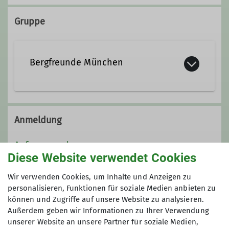
Gruppe
Ämter
Tourenleiter*in
Bergfreunde München
Naturschutzreferent*in
Wir sind eine eher mittlere Sektion
Schriftführer*in
innerhalb des Deutschen
Anmeldung
Alpenvereins (DAV) mit 2.610
Mitgliedern (Stand 01.Aug. 2025).
Anfrage senden
Gegründet 1961 als Bergsportgruppe
Diese Website verwendet Cookies
Siemens Balanstraße sind wir seit
Anmeldung bis
Wir verwenden Cookies, um Inhalte und Anzeigen zu
1989 eine eigenständige Sektion
personalisieren, Funktionen für soziale Medien anbieten zu
innerhalb des Deutschen
können und Zugriffe auf unsere Website zu analysieren.
07.12.2024
Alpenvereins:
DAV Sektion
Außerdem geben wir Informationen zu Ihrer Verwendung
Bergfreunde München e.V.
unserer Website an unsere Partner für soziale Medien,