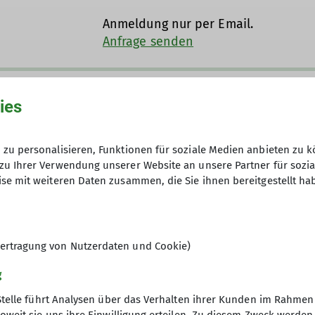
portgruppe Siemens Balanstraße sind wir seit 1989 ein
Anmeldung nur per Email.
V Sektion Bergfreunde München e.V.
Anfrage senden
Hütte, das Spitzsteinhaus in den Chiemgauer Alpen ü
on mit einer stattlichen Anzahl von Bergtouren jeglic
auf, Klettertouren, Klettersteige und mehr). Siehe un
ern umfangreiche
Ausbildungskurse
an. Unsere Tourenle
01.01.2025 / 15.11.2025
ies
8
zu personalisieren, Funktionen für soziale Medien anbieten zu k
zu Ihrer Verwendung unserer Website an unsere Partner für sozi
se mit weiteren Daten zusammen, die Sie ihnen bereitgestellt ha
ertragung von Nutzerdaten und Cookie)
g
Stelle führt Analysen über das Verhalten ihrer Kunden im Rahmen