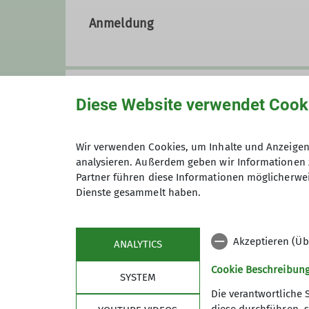
2025). Gegründet 1961 als Bergs
Anmeldung
des Deutschen Alpenvereins:
DA
Im Jahr 2009 haben wir unsere 
Wir sind eine sehr aktive Sekti
Hochtouren, Skitouren, Ski-Langl
bieten wir für unseren Mitglied
Anmeldung ab / bis
Diese Website verwendet Cook
komplett ehrenamtlich tätig.
Maximale Teilnehmeranzahl
Wir verwenden Cookies, um Inhalte und Anzeigen 
analysieren. Außerdem geben wir Informationen 
Partner führen diese Informationen möglicherwei
Dienste gesammelt haben.
Kontakt aufnehmen
Akzeptieren (Üb
ANALYTICS
Cookie Beschreibun
SYSTEM
Die verantwortliche 