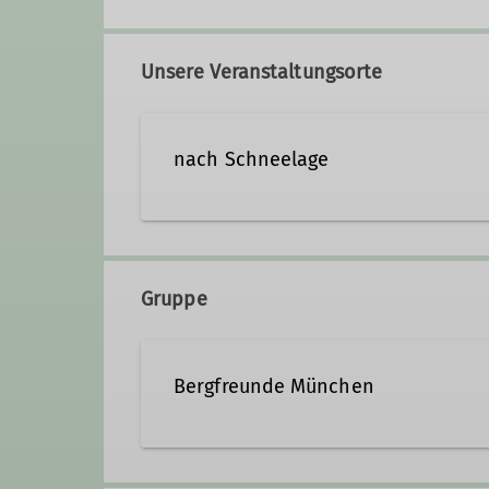
+491728877244
Kontak
Unsere Veranstaltungsorte
Qualifikationen
nach Schneelage
Trainer*in C Skibergsteigen
Tra
Gruppe
Bergfreunde München
Wir sind eine eher mittlere Sekt