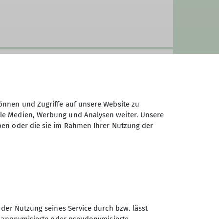
e eigenständige Sektion innerhalb
bernommen.
her Couleur (Bergwanderungen,
ser
Jahresprogramm
. Daneben
iter sowie die Jugendleiter sind
önnen und Zugriffe auf unsere Website zu
ale Medien, Werbung und Analysen weiter. Unsere
ben oder die sie im Rahmen Ihrer Nutzung der
 der Nutzung seines Service durch bzw. lässt
Sektion Bergfreunde