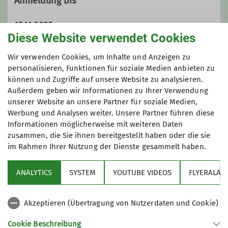
Anmeldung bis
1989 eine eigenständige Sektion
innerhalb des Deutschen
15.11.2025
Alpenvereins:
DAV Sektion
Diese Website verwendet Cookies
Bergfreunde München e.V.
Im Jahr 2009 haben wir unsere Hütte,
Maximale Teilnehmeranzahl
Wir verwenden Cookies, um Inhalte und Anzeigen zu
das Spitzsteinhaus in den Chiemgauer
personalisieren, Funktionen für soziale Medien anbieten zu
Alpen übernommen.
können und Zugriffe auf unsere Website zu analysieren.
6
Außerdem geben wir Informationen zu Ihrer Verwendung
Wir sind eine sehr aktive Sektion mit
unserer Website an unsere Partner für soziale Medien,
einer stattlichen Anzahl von
Werbung und Analysen weiter. Unsere Partner führen diese
Bergtouren jeglicher Couleur
Informationen möglicherweise mit weiteren Daten
(Bergwanderungen, Hochtouren,
zusammen, die Sie ihnen bereitgestellt haben oder die sie
Skitouren, Ski-Langlauf, Klettertouren,
im Rahmen Ihrer Nutzung der Dienste gesammelt haben.
Klettersteige und mehr). Siehe
Sektion
unser
Jahresprogramm
. Daneben
ANALYTICS
SYSTEM
YOUTUBE VIDEOS
FLYERALAR
bieten wir für unseren Mitgliedern
Programm
umfangreiche
Ausbildungskurse
an.
Akzeptieren (Übertragung von Nutzerdaten und Cookie)
Unsere Tourenleiter sowie die
News
Jugendleiter sind komplett
Cookie Beschreibung