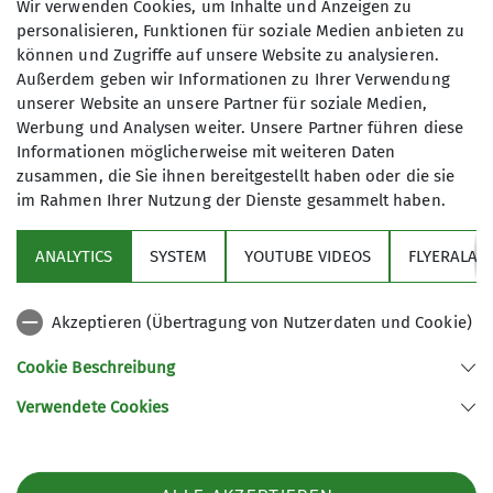
Anmeldung
Wir verwenden Cookies, um Inhalte und Anzeigen zu
Alpenvereins (DAV) mit 2.610
personalisieren, Funktionen für soziale Medien anbieten zu
Mitgliedern (Stand 01.Aug. 2025).
können und Zugriffe auf unsere Website zu analysieren.
Anfrage senden
Gegründet 1961 als Bergsportgruppe
Außerdem geben wir Informationen zu Ihrer Verwendung
unserer Website an unsere Partner für soziale Medien,
Siemens Balanstraße sind wir seit
Werbung und Analysen weiter. Unsere Partner führen diese
1989 eine eigenständige Sektion
Informationen möglicherweise mit weiteren Daten
innerhalb des Deutschen
zusammen, die Sie ihnen bereitgestellt haben oder die sie
Alpenvereins:
DAV Sektion
im Rahmen Ihrer Nutzung der Dienste gesammelt haben.
Bergfreunde München e.V.
Sektion
Im Jahr 2009 haben wir unsere Hütte,
ANALYTICS
SYSTEM
YOUTUBE VIDEOS
FLYERALAR
das Spitzsteinhaus in den Chiemgauer
Programm
Alpen übernommen.
Akzeptieren (Übertragung von Nutzerdaten und Cookie)
Wir sind eine sehr aktive Sektion mit
News
einer stattlichen Anzahl von
Cookie Beschreibung
Bergtouren jeglicher Couleur
Verwendete Cookies
(Bergwanderungen, Hochtouren,
Sektion Bergfreunde München des Deutschen Alpenvereins e.V.
Skitouren, Ski-Langlauf, Klettertouren,
Müllerstr. 8
Klettersteige und mehr). Siehe
82216 Maisach