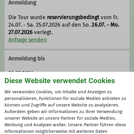
innerhalb des Deutschen
Anmeldung
Alpenvereins (DAV) mit 2.610
Mitgliedern (Stand 01.Aug. 2025).
Die Tour wurde
reservierungsbedingt
vom Fr.
Gegründet 1961 als Bergsportgruppe
24.07. - Sa. 25.07.2026 auf den So.
26.07. - Mo.
Siemens Balanstraße sind wir seit
27.07.2026
verlegt.
1989 eine eigenständige Sektion
Anfrage senden
innerhalb des Deutschen
Alpenvereins:
DAV Sektion
Anmeldung bis
Bergfreunde München e.V.
Im Jahr 2009 haben wir unsere Hütte,
26.03.2026
das Spitzsteinhaus in den Chiemgauer
Diese Website verwendet Cookies
Alpen übernommen.
Wir sind eine sehr aktive Sektion mit
Maximale Teilnehmeranzahl
Wir verwenden Cookies, um Inhalte und Anzeigen zu
einer stattlichen Anzahl von
personalisieren, Funktionen für soziale Medien anbieten zu
Bergtouren jeglicher Couleur
können und Zugriffe auf unsere Website zu analysieren.
5
Außerdem geben wir Informationen zu Ihrer Verwendung
(Bergwanderungen, Hochtouren,
unserer Website an unsere Partner für soziale Medien,
Skitouren, Ski-Langlauf, Klettertouren,
Werbung und Analysen weiter. Unsere Partner führen diese
Klettersteige und mehr). Siehe
Informationen möglicherweise mit weiteren Daten