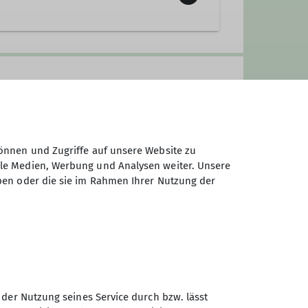
610 Mitgliedern (Stand 01.Aug.
e eigenständige Sektion innerhalb
bernommen.
her Couleur (Bergwanderungen,
ser
Jahresprogramm
. Daneben
iter sowie die Jugendleiter sind
önnen und Zugriffe auf unsere Website zu
ale Medien, Werbung und Analysen weiter. Unsere
ben oder die sie im Rahmen Ihrer Nutzung der
 der Nutzung seines Service durch bzw. lässt
Sektion Bergfreunde