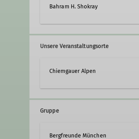
Bahram H. Shokray
+491707284099
Kontak
Unsere Veranstaltungsorte
Qualifikationen
Chiemgauer Alpen
Trainer*in C-Bergsteigen
Wande
Gruppe
Bergfreunde München