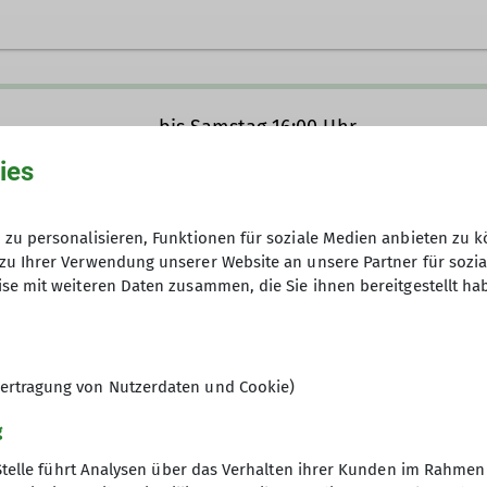
ion innerhalb des Deutschen Alpenvereins (DAV) mit 2.
portgruppe Siemens Balanstraße sind wir seit 1989 ein
bis Samstag 16:00 Uhr
V Sektion Bergfreunde München e.V.
Anfrage senden
Hütte, das Spitzsteinhaus in den Chiemgauer Alpen ü
ies
on mit einer stattlichen Anzahl von Bergtouren jeglic
auf, Klettertouren, Klettersteige und mehr). Siehe un
ern umfangreiche
Ausbildungskurse
an. Unsere Tourenle
14.03.2026
zu personalisieren, Funktionen für soziale Medien anbieten zu k
zu Ihrer Verwendung unserer Website an unsere Partner für sozi
se mit weiteren Daten zusammen, die Sie ihnen bereitgestellt ha
ertragung von Nutzerdaten und Cookie)
g
Stelle führt Analysen über das Verhalten ihrer Kunden im Rahmen