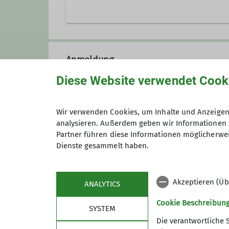
Wir sind eine eher mittlere Sekt
2025). Gegründet 1961 als Bergs
Anmeldung
des Deutschen Alpenvereins:
DA
Im Jahr 2009 haben wir unsere 
Diese Website verwendet Cook
Wir sind eine sehr aktive Sekti
Hochtouren, Skitouren, Ski-Langl
bieten wir für unseren Mitglied
Anmeldung bis
Wir verwenden Cookies, um Inhalte und Anzeigen 
analysieren. Außerdem geben wir Informationen 
komplett ehrenamtlich tätig.
Partner führen diese Informationen möglicherwei
Dienste gesammelt haben.
Akzeptieren (Üb
ANALYTICS
Cookie Beschreibun
Kontakt aufnehmen
SYSTEM
Die verantwortliche 