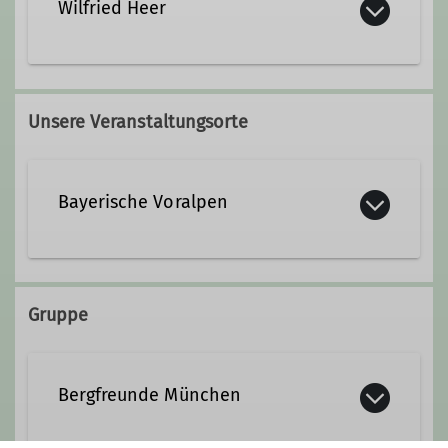
Wilfried Heer
0170 5809424
Unsere Veranstaltungsorte
Kontakt aufnehmen
Bayerische Voralpen
Qualifikationen
Wanderleiter
Gruppe
Ämter
Digitalkoordinator*in
Bergfreunde München
Administrator