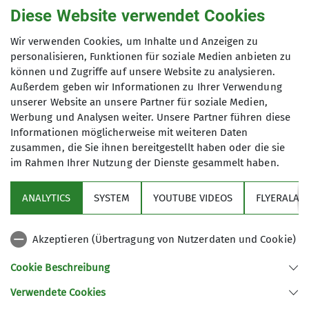
Diese Website verwendet Cookies
Wir sind eine eher mittlere Sektion
Öffentlichkeitsreferent
innerhalb des Deutschen
Anmeldung
Wir verwenden Cookies, um Inhalte und Anzeigen zu
Alpenvereins (DAV) mit 2.610
personalisieren, Funktionen für soziale Medien anbieten zu
Mitgliedern (Stand 01.Aug. 2025).
Tourenleiter*in
können und Zugriffe auf unsere Website zu analysieren.
Anfrage senden
Gegründet 1961 als Bergsportgruppe
Außerdem geben wir Informationen zu Ihrer Verwendung
unserer Website an unsere Partner für soziale Medien,
Siemens Balanstraße sind wir seit
Werbung und Analysen weiter. Unsere Partner führen diese
1989 eine eigenständige Sektion
Informationen möglicherweise mit weiteren Daten
innerhalb des Deutschen
zusammen, die Sie ihnen bereitgestellt haben oder die sie
Alpenvereins:
DAV Sektion
im Rahmen Ihrer Nutzung der Dienste gesammelt haben.
Bergfreunde München e.V.
Sektion
Im Jahr 2009 haben wir unsere Hütte,
ANALYTICS
SYSTEM
YOUTUBE VIDEOS
FLYERALAR
das Spitzsteinhaus in den Chiemgauer
Programm
Alpen übernommen.
Akzeptieren (Übertragung von Nutzerdaten und Cookie)
Wir sind eine sehr aktive Sektion mit
News
einer stattlichen Anzahl von
Cookie Beschreibung
Bergtouren jeglicher Couleur
Verwendete Cookies
(Bergwanderungen, Hochtouren,
Sektion Bergfreunde München des Deutschen Alpenvereins e.V.