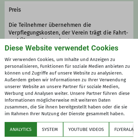
Ergänzt wird dies durch
statt.
Wochenendausflüge wie
Preis
Aktuell sind alle Plätze in der Gruppe
Hüttentouren, Klettern am Fels,
besetzt, es wird eine Warteliste
Höhlentouren und weiteres.
Die Teilnehmer übernehmen die
geführt.
Das Klettertraining findet gleichzeitig
Verpflegungskosten, der Verein trägt die Fahrt-
mit der Jugendgruppe in Thalkirchen
und Übernachtungskosten.
Kontakt aufnehmen
statt.
Diese Website verwendet Cookies
Wir suchen zur Zeit noch Jungs
Maximale Teilnehmeranzahl
Wir verwenden Cookies, um Inhalte und Anzeigen zu
Details
zwischen 10 und 12 Jahre, da unsere
personalisieren, Funktionen für soziale Medien anbieten zu
Gruppe v.a. aus Mädels besteht.
können und Zugriffe auf unsere Website zu analysieren.
11
Außerdem geben wir Informationen zu Ihrer Verwendung
Kontakt aufnehmen
unserer Website an unsere Partner für soziale Medien,
Werbung und Analysen weiter. Unsere Partner führen diese
Informationen möglicherweise mit weiteren Daten
Details
zusammen, die Sie ihnen bereitgestellt haben oder die sie
im Rahmen Ihrer Nutzung der Dienste gesammelt haben.
Sektion
ANALYTICS
SYSTEM
YOUTUBE VIDEOS
FLYERALAR
Programm