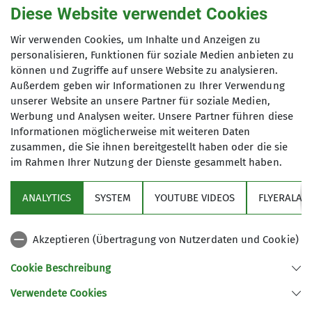
Siemens Balanstraße sind wir seit
Diese Website verwendet Cookies
1989 eine eigenständige Sektion
Anmeldung bis
Wir verwenden Cookies, um Inhalte und Anzeigen zu
innerhalb des Deutschen
personalisieren, Funktionen für soziale Medien anbieten zu
Alpenvereins:
DAV Sektion
können und Zugriffe auf unsere Website zu analysieren.
18.02.2025
Bergfreunde München e.V.
Außerdem geben wir Informationen zu Ihrer Verwendung
Im Jahr 2009 haben wir unsere Hütte,
unserer Website an unsere Partner für soziale Medien,
das Spitzsteinhaus in den Chiemgauer
Werbung und Analysen weiter. Unsere Partner führen diese
Alpen übernommen.
Informationen möglicherweise mit weiteren Daten
zusammen, die Sie ihnen bereitgestellt haben oder die sie
Wir sind eine sehr aktive Sektion mit
im Rahmen Ihrer Nutzung der Dienste gesammelt haben.
einer stattlichen Anzahl von
Sektion
Bergtouren jeglicher Couleur
ANALYTICS
SYSTEM
YOUTUBE VIDEOS
FLYERALAR
(Bergwanderungen, Hochtouren,
Programm
Skitouren, Ski-Langlauf, Klettertouren,
Klettersteige und mehr). Siehe
Akzeptieren (Übertragung von Nutzerdaten und Cookie)
unser
Jahresprogramm
. Daneben
News
Cookie Beschreibung
bieten wir für unseren Mitgliedern
umfangreiche
Ausbildungskurse
an.
Verwendete Cookies
Unsere Tourenleiter sowie die
Sektion Bergfreunde München des Deutschen Alpenvereins e.V.