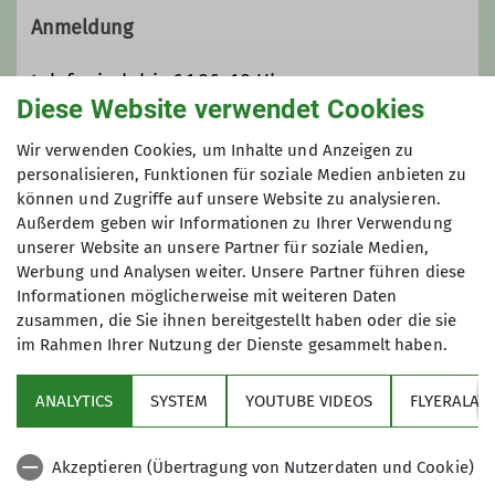
innerhalb des Deutschen
Anmeldung
Alpenvereins (DAV) mit 2.610
Mitgliedern (Stand 01.Aug. 2025).
telefonisch bis 6.1.26, 18 Uhr
Gegründet 1961 als Bergsportgruppe
Diese Website verwendet Cookies
Siemens Balanstraße sind wir seit
Anmeldung bis
Wir verwenden Cookies, um Inhalte und Anzeigen zu
1989 eine eigenständige Sektion
personalisieren, Funktionen für soziale Medien anbieten zu
innerhalb des Deutschen
können und Zugriffe auf unsere Website zu analysieren.
06.01.2026
Alpenvereins:
DAV Sektion
Außerdem geben wir Informationen zu Ihrer Verwendung
Bergfreunde München e.V.
unserer Website an unsere Partner für soziale Medien,
Im Jahr 2009 haben wir unsere Hütte,
Werbung und Analysen weiter. Unsere Partner führen diese
das Spitzsteinhaus in den Chiemgauer
Informationen möglicherweise mit weiteren Daten
zusammen, die Sie ihnen bereitgestellt haben oder die sie
Alpen übernommen.
im Rahmen Ihrer Nutzung der Dienste gesammelt haben.
Wir sind eine sehr aktive Sektion mit
Sektion
einer stattlichen Anzahl von
ANALYTICS
SYSTEM
YOUTUBE VIDEOS
FLYERALAR
Bergtouren jeglicher Couleur
Programm
(Bergwanderungen, Hochtouren,
Skitouren, Ski-Langlauf, Klettertouren,
Akzeptieren (Übertragung von Nutzerdaten und Cookie)
Klettersteige und mehr). Siehe
News