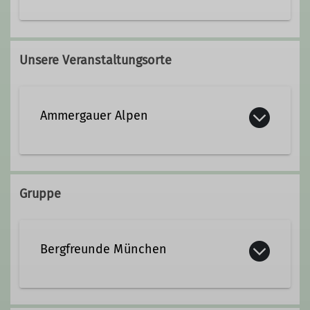
089 40268967
0157 71115437
Unsere Veranstaltungsorte
Kontakt aufnehmen
Ammergauer Alpen
Ämter
Tourenleiter*in
Gruppe
Bergfreunde München
Wir sind eine eher mittlere Sektion