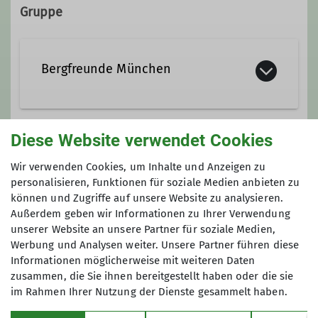
Gruppe
Wanderleiter
Ämter
Bergfreunde München
Tourenleiter
Beirat
Wir sind eine eher mittlere Sektion
Diese Website verwendet Cookies
Wegewart
innerhalb des Deutschen
Anmeldung
Alpenvereins (DAV) mit 2.610
Wir verwenden Cookies, um Inhalte und Anzeigen zu
Mitgliedern (Stand 01.Aug. 2025).
personalisieren, Funktionen für soziale Medien anbieten zu
bis Dienstag 17:00 Uhr
Gegründet 1961 als Bergsportgruppe
können und Zugriffe auf unsere Website zu analysieren.
Anfrage senden
Siemens Balanstraße sind wir seit
Außerdem geben wir Informationen zu Ihrer Verwendung
unserer Website an unsere Partner für soziale Medien,
1989 eine eigenständige Sektion
Werbung und Analysen weiter. Unsere Partner führen diese
innerhalb des Deutschen
Informationen möglicherweise mit weiteren Daten
Alpenvereins:
DAV Sektion
zusammen, die Sie ihnen bereitgestellt haben oder die sie
Bergfreunde München e.V.
im Rahmen Ihrer Nutzung der Dienste gesammelt haben.
Im Jahr 2009 haben wir unsere Hütte,
Sektion