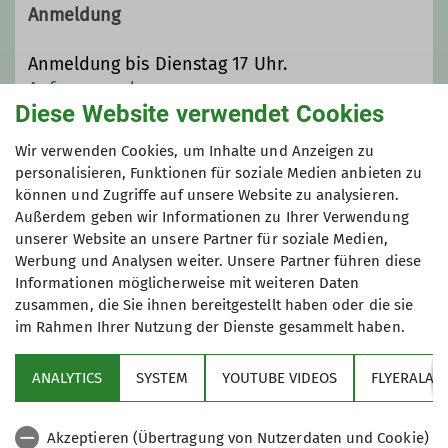
innerhalb des Deutschen
Anmeldung
Alpenvereins (DAV) mit 2.610
Mitgliedern (Stand 01.Aug. 2025).
Anmeldung bis Dienstag 17 Uhr.
Gegründet 1961 als Bergsportgruppe
Anfrage senden
Siemens Balanstraße sind wir seit
Diese Website verwendet Cookies
1989 eine eigenständige Sektion
Anmeldung ab / bis
Wir verwenden Cookies, um Inhalte und Anzeigen zu
innerhalb des Deutschen
personalisieren, Funktionen für soziale Medien anbieten zu
Alpenvereins:
DAV Sektion
können und Zugriffe auf unsere Website zu analysieren.
16.02.2026 / 17.02.2026
Bergfreunde München e.V.
Außerdem geben wir Informationen zu Ihrer Verwendung
Im Jahr 2009 haben wir unsere Hütte,
unserer Website an unsere Partner für soziale Medien,
das Spitzsteinhaus in den Chiemgauer
Werbung und Analysen weiter. Unsere Partner führen diese
Alpen übernommen.
Informationen möglicherweise mit weiteren Daten
zusammen, die Sie ihnen bereitgestellt haben oder die sie
Wir sind eine sehr aktive Sektion mit
im Rahmen Ihrer Nutzung der Dienste gesammelt haben.
einer stattlichen Anzahl von
Sektion
Bergtouren jeglicher Couleur
ANALYTICS
SYSTEM
YOUTUBE VIDEOS
FLYERALAR
(Bergwanderungen, Hochtouren,
Programm
Skitouren, Ski-Langlauf, Klettertouren,
Klettersteige und mehr). Siehe
Akzeptieren (Übertragung von Nutzerdaten und Cookie)