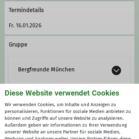
Termindetails
Fr. 16.01.2026
Gruppe
Bergfreunde München
Diese Website verwendet Cookies
Wir sind eine eher mittlere Sektion
innerhalb des Deutschen
Anmeldung bis
Wir verwenden Cookies, um Inhalte und Anzeigen zu
Alpenvereins (DAV) mit 2.610
personalisieren, Funktionen für soziale Medien anbieten zu
Mitgliedern (Stand 01.Aug. 2025).
können und Zugriffe auf unsere Website zu analysieren.
16.01.2026
Gegründet 1961 als Bergsportgruppe
Außerdem geben wir Informationen zu Ihrer Verwendung
unserer Website an unsere Partner für soziale Medien,
Siemens Balanstraße sind wir seit
Werbung und Analysen weiter. Unsere Partner führen diese