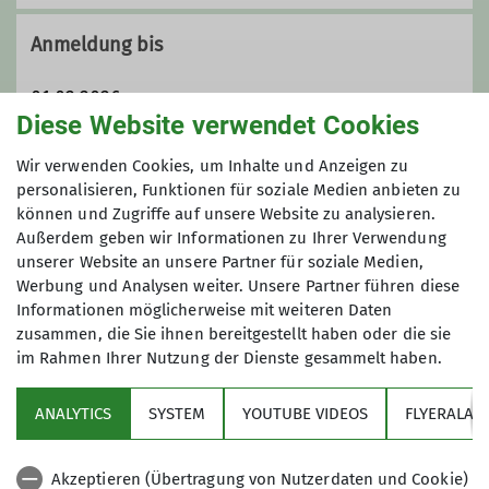
Wir sind eine eher mittlere Sektion
innerhalb des Deutschen
Anmeldung bis
Alpenvereins (DAV) mit 2.610
Mitgliedern (Stand 01.Aug. 2025).
01.02.2026
Gegründet 1961 als Bergsportgruppe
Diese Website verwendet Cookies
Siemens Balanstraße sind wir seit
Maximale Teilnehmeranzahl
Wir verwenden Cookies, um Inhalte und Anzeigen zu
1989 eine eigenständige Sektion
personalisieren, Funktionen für soziale Medien anbieten zu
innerhalb des Deutschen
können und Zugriffe auf unsere Website zu analysieren.
9
Alpenvereins:
DAV Sektion
Außerdem geben wir Informationen zu Ihrer Verwendung
Bergfreunde München e.V.
unserer Website an unsere Partner für soziale Medien,
Im Jahr 2009 haben wir unsere Hütte,
Werbung und Analysen weiter. Unsere Partner führen diese
das Spitzsteinhaus in den Chiemgauer
Informationen möglicherweise mit weiteren Daten
Alpen übernommen.
zusammen, die Sie ihnen bereitgestellt haben oder die sie
im Rahmen Ihrer Nutzung der Dienste gesammelt haben.
Wir sind eine sehr aktive Sektion mit
Sektion
einer stattlichen Anzahl von
ANALYTICS
SYSTEM
YOUTUBE VIDEOS
FLYERALAR
Bergtouren jeglicher Couleur
Programm
(Bergwanderungen, Hochtouren,
Skitouren, Ski-Langlauf, Klettertouren,
Akzeptieren (Übertragung von Nutzerdaten und Cookie)