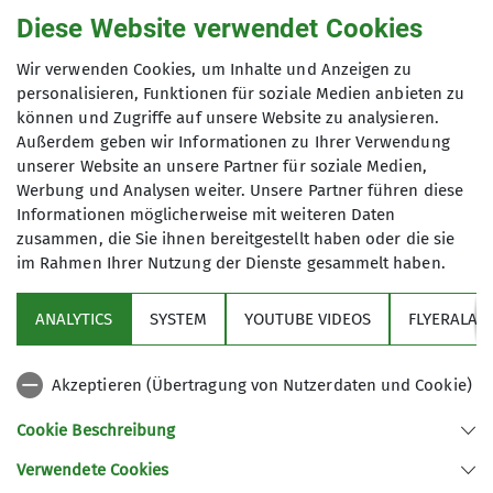
Diese Website verwendet Cookies
Wir laden dich herzlich in das 2024 neu eröffnete
Alpine Museum ein. Komm vorbei und staune
Wir verwenden Cookies, um Inhalte und Anzeigen zu
personalisieren, Funktionen für soziale Medien anbieten zu
über die neu gestalteten, großzügigen
können und Zugriffe auf unsere Website zu analysieren.
Räumlichkeiten mit fantastischen Ausblicken auf
Außerdem geben wir Informationen zu Ihrer Verwendung
Isar und Isarkanal. Unsere Ausstellungen, die
unserer Website an unsere Partner für soziale Medien,
Bibliothek und das Café Isarlust möchten dich
Werbung und Analysen weiter. Unsere Partner führen diese
anregen, neue, andere Blicke auf Gipfel und Täler
Informationen möglicherweise mit weiteren Daten
zu werfen.
zusammen, die Sie ihnen bereitgestellt haben oder die sie
im Rahmen Ihrer Nutzung der Dienste gesammelt haben.
ANALYTICS
SYSTEM
YOUTUBE VIDEOS
FLYERALAR
In der
Bibliothek des Deutschen Alpenvereins
findest du mehr als 75.000 Medien zu den
Akzeptieren (Übertragung von Nutzerdaten und Cookie)
Themenbereichen Bergsteigen, Berge und
Bergsport in den verschiedensten Ausprägungen
Cookie Beschreibung
sowie zum Natur- und Umweltschutz im alpinen
Raum.
Verwendete Cookies