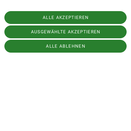
Die DAV-Bibliothek ist mit ihrer 120-jährigen
Geschichte zugleich Archivbibliothek für alle DAV-
Publikationen und Forschungsbibliothek für
ALLE AKZEPTIEREN
Wissenschaft und Medien. Die wertvollen
historischen Buch- und Zeitschriftenbestände der
AUSGEWÄHLTE AKZEPTIEREN
Bibliothek reichen bis ins 18. Jahrhundert zurück.
Wenn du wissen willst, welche Bücher in der
ALLE ABLEHNEN
Bibliothek vorhanden sind, kannst du die Online-
Recherche im OPAC nutzen.
Für die Ausleihe benötigst du einen Leseausweis.
Dafür musst du dich persönlich in der Bibliothek,
mit Personalausweis und evtl DAV-Ausweis,
anmelden.
Der Lesesaal der Bibliothek im 1. Stock des
Alpinen Museums lädt zum Recherchieren und
Schmökern ein.
Die Öffnungszeit des Alpinen Museums mir ihrer
Bibliothek ist
von Dienstag bis Freitag von 10 bis