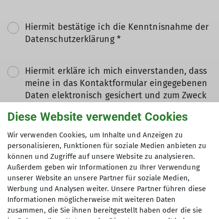
Hiermit bestätige ich die Kenntnisnahme der
Datenschutzerklärung *
Hiermit erkläre ich mich einverstanden, dass
meine in das Kontaktformular eingegebenen
Daten elektronisch gesichert und zum Zweck
der Kontaktaufnahme verarbeitet und
Diese Website verwendet Cookies
genutzt werden. Mir ist bekannt, dass ich
meine Einwilligung jederzeit wiederrufen
Wir verwenden Cookies, um Inhalte und Anzeigen zu
kann. *
personalisieren, Funktionen für soziale Medien anbieten zu
können und Zugriffe auf unsere Website zu analysieren.
Außerdem geben wir Informationen zu Ihrer Verwendung
Mit (*) markierte Felder
unserer Website an unsere Partner für soziale Medien,
Absenden
sind Pflichtfelder
Werbung und Analysen weiter. Unsere Partner führen diese
Informationen möglicherweise mit weiteren Daten
zusammen, die Sie ihnen bereitgestellt haben oder die sie