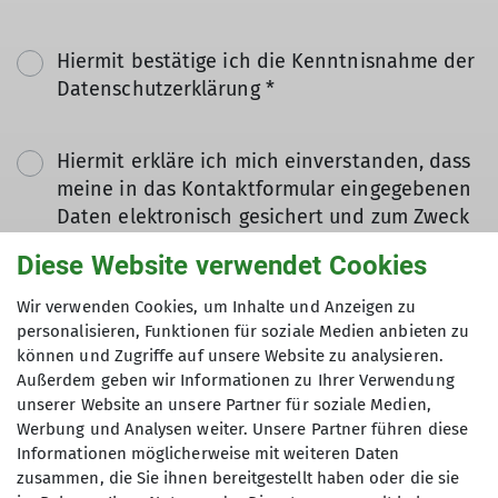
Hiermit bestätige ich die Kenntnisnahme der
Datenschutzerklärung *
Hiermit erkläre ich mich einverstanden, dass
meine in das Kontaktformular eingegebenen
Daten elektronisch gesichert und zum Zweck
der Kontaktaufnahme verarbeitet und
Diese Website verwendet Cookies
genutzt werden. Mir ist bekannt, dass ich
meine Einwilligung jederzeit wiederrufen
Wir verwenden Cookies, um Inhalte und Anzeigen zu
kann. *
personalisieren, Funktionen für soziale Medien anbieten zu
können und Zugriffe auf unsere Website zu analysieren.
Außerdem geben wir Informationen zu Ihrer Verwendung
Mit (*) markierte Felder
unserer Website an unsere Partner für soziale Medien,
Absenden
sind Pflichtfelder
Werbung und Analysen weiter. Unsere Partner führen diese
Informationen möglicherweise mit weiteren Daten
zusammen, die Sie ihnen bereitgestellt haben oder die sie