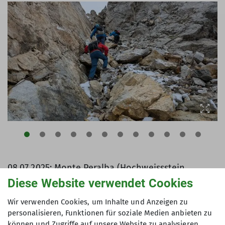
08.07.2025: Monte Peralba (Hochweissstein,
2694m) über den Normalweg, benannt nach dem
Diese Website verwendet Cookies
Papst Johannes Paul, der hier ebenfalls schon
Wir verwenden Cookies, um Inhalte und Anzeigen zu
hinaufstieg und auch die Calvi-Hütte mit seinem
personalisieren, Funktionen für soziale Medien anbieten zu
Besuch beehrte. Ca. 650 Hm.
können und Zugriffe auf unsere Website zu analysieren.