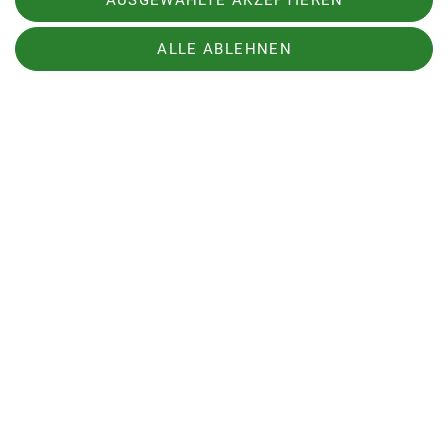
AUSGEWÄHLTE AKZEPTIEREN
Gruppe war).
ALLE ABLEHNEN
Letztlich gingen wir weiter und gelangten zum
Ausstieg aus der Rinne. Und siehe da: Nur noch
leichtes trockenes Schrofengelände,
Gipfelmadonna und Kreuz zum Greifen nah. Tour
erfolgreich geschafft und sogar den herrlichen
Ausblick genossen, insbesondere auf die
östlichen Dolomiten, wo jeder zur
Bergbestimmung seinen Senf dazugeben durfte.