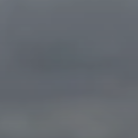
© Bergfreunde München JvU