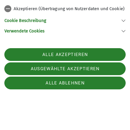
Akzeptieren (Übertragung von Nutzerdaten und Cookie)
Cookie Beschreibung
Verwendete Cookies
ALLE AKZEPTIEREN
Nach einer kurzen Brotzeitpause ging es auf dem
AUSGEWÄHLTE AKZEPTIEREN
gleichen Weg zurück, nun allerdings mit einer
kleinen Einkehr in der Steinerhochalm. Dort gab
ALLE ABLEHNEN
es gekühlte Getränke, einen netten Platz zum
Sitzen und sogar einen Hüttenwirt, der uns mit
seinem Gesang und Harfenspiel erfreute.