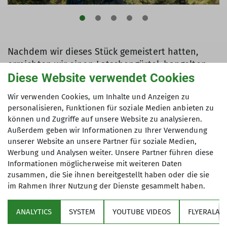
Nachdem wir dieses Stück gemeistert hatten,
erreichten wir einen Latschengürtel, hangelten
Diese Website verwendet Cookies
uns Dank eines Geländers aus Drahtseil immer
weiter nach oben und mussten stellenweise auch
Wir verwenden Cookies, um Inhalte und Anzeigen zu
ein wenig kraxeln.
personalisieren, Funktionen für soziale Medien anbieten zu
Schließlich erreichten wir nach 4 Stunden den
können und Zugriffe auf unsere Website zu analysieren.
Gipfel mit bester Rundumsicht in den Zahmen
Außerdem geben wir Informationen zu Ihrer Verwendung
Kaiser, mit Blick auf den Hintersteiner See und
unserer Website an unsere Partner für soziale Medien,
ins Inntal.
Werbung und Analysen weiter. Unsere Partner führen diese
Informationen möglicherweise mit weiteren Daten
zusammen, die Sie ihnen bereitgestellt haben oder die sie
im Rahmen Ihrer Nutzung der Dienste gesammelt haben.
ANALYTICS
SYSTEM
YOUTUBE VIDEOS
FLYERALAR