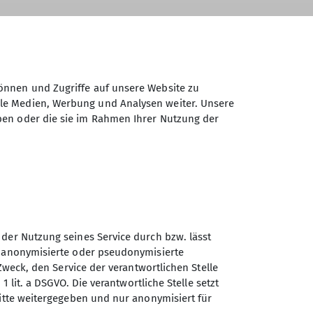
ntnisse nehmen wir mit? Und worauf
Es macht richtig Spaß! Trotz der ernsten
önnen und Zugriffe auf unsere Website zu
en rund ums Spitzsteinhaus? 😊
ale Medien, Werbung und Analysen weiter. Unsere
ben oder die sie im Rahmen Ihrer Nutzung der
 der Nutzung seines Service durch bzw. lässt
n anonymisierte oder pseudonymisierte
Zweck, den Service der verantwortlichen Stelle
1 lit. a DSGVO. Die verantwortliche Stelle setzt
ritte weitergegeben und nur anonymisiert für