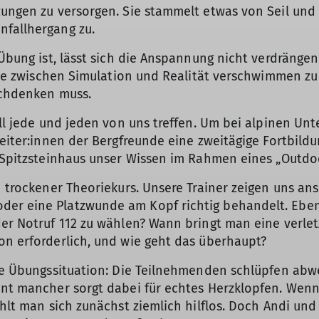
zungen zu versorgen. Sie stammelt etwas von Seil und 
nfallhergang zu.
 Übung ist, lässt sich die Anspannung nicht verdrängen
renze zwischen Simulation und Realität verschwimmen 
achdenken muss.
fall jede und jeden von uns treffen. Um bei alpinen U
leiter:innen der Bergfreunde eine zweitägige Fortbild
m Spitzsteinhaus unser Wissen im Rahmen eines „Outdoo
n trockener Theoriekurs. Unsere Trainer zeigen uns an
der eine Platzwunde am Kopf richtig behandelt. Ebe
er Notruf 112 zu wählen? Wann bringt man eine verletz
on erforderlich, und wie geht das überhaupt?
che Übungssituation: Die Teilnehmenden schlüpfen abw
lent mancher sorgt dabei für echtes Herzklopfen. We
ühlt man sich zunächst ziemlich hilflos. Doch Andi und 