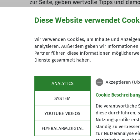
zur Seite, geben wertvolle Tipps und de
Gemeinsam reflektieren wir das Erlebte: 
Diese Website verwendet Cook
sollten wir künftig noch mehr achten?
Insgesamt ist es ein unglaublich spannen
Wir verwenden Cookies, um Inhalte und Anzeigen 
Themen wird viel gelacht. Wann sieht man
analysieren. Außerdem geben wir Informationen 
Partner führen diese Informationen möglicherwei
Dienste gesammelt haben.
*Andreas Maier, Alpin Aktiv Plus
Akzeptieren (Üb
ANALYTICS
Cookie Beschreibun
SYSTEM
Die verantwortliche 
diese durchführen, s
YOUTUBE VIDEOS
Nutzungsprofile erste
ständig zu verbessern
FLYERALARM.DIGTAL
zur Nutzeranalyse ei