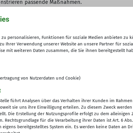
monstrieren passende Maßnahmen.
Wie effektiv ist unsere Zusammenarbeit? Welche Erken
ies
des und lehrreiches Wochenende und das Beste daran: 
zu personalisieren, Funktionen für soziale Medien anbieten zu k
 schon sechs Leute mit höchst kreativen Kopfverbänd
zu Ihrer Verwendung unserer Website an unsere Partner für sozi
se mit weiteren Daten zusammen, die Sie ihnen bereitgestellt ha
ertragung von Nutzerdaten und Cookie)
g
Stelle führt Analysen über das Verhalten ihrer Kunden im Rahmen
oweit sie uns ihre Einwilligung erteilen. Zu diesem Zweck werde
llt. Die Erstellung der Nutzungsprofile erfolgt zu dem alleinigen 
. Rechtsgrundlage für die Verarbeitung ihrer Daten ist Art. 6 Abs. 
n eigens bereitgestelltes System ein. Es werden keine Daten an D