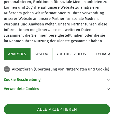
Schaugenuss auf, zum einige Meter unterhalb
personalisieren, Funktionen für soziale Medien anbieten zu
liegenden „Lusenschutzhaus“, in dem wir es uns
können und Zugriffe auf unsere Website zu analysieren.
gut gehen ließen. Ernst wollte mit dem Fahrrad
Außerdem geben wir Informationen zu Ihrer Verwendung
unserer Website an unsere Partner für soziale Medien,
abfahren, aber irgendwas klappte nicht ganz
Werbung und Analysen weiter. Unsere Partner führen diese
dabei (siehe Foto).
Informationen möglicherweise mit weiteren Daten
Am Mittwoch machten wir den Tag zum Motto und
zusammen, die Sie ihnen bereitgestellt haben oder die sie
so wanderten wir bei Regen am Regen von Bay.
im Rahmen Ihrer Nutzung der Dienste gesammelt haben.
Eisenstein nach Ludwigsthal, wo sich dieser
wildromantisch dahinschlängelt. Eine sehr
ANALYTICS
SYSTEM
YOUTUBE VIDEOS
FLYERALAR
schöne und idyllische Tour im Herzen des Waldes.
Bis zum Einbruch der Dunkelheit saßen wir dann
Akzeptieren (Übertragung von Nutzerdaten und Cookie)
noch ganz gemütlich auf unserer mittlerweile
liebgewonnenen Terrasse im großen Kreis
Cookie Beschreibung
zusammen um den Tag bei anregenden
Verwendete Cookies
Gesprächen ausklingen zu lassen. In der Nacht
gab es dann kräftige Gewitter mit kuriosen Blitzen
und lautem Krachen, die scheinbar die Luft so
reinigten, so dass am nächsten Tag die Sonne
ALLE AKZEPTIEREN