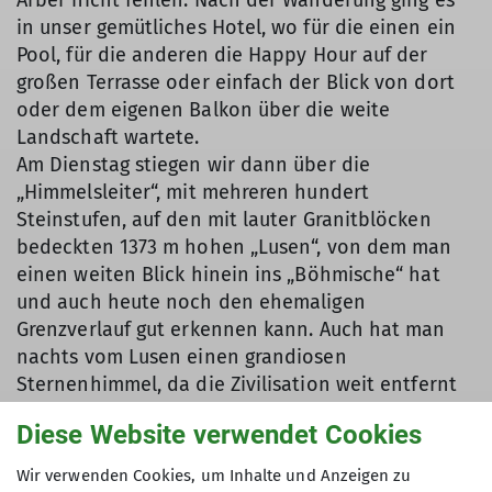
in unser gemütliches Hotel, wo für die einen ein
Pool, für die anderen die Happy Hour auf der
großen Terrasse oder einfach der Blick von dort
oder dem eigenen Balkon über die weite
Landschaft wartete.
Am Dienstag stiegen wir dann über die
„Himmelsleiter“, mit mehreren hundert
Steinstufen, auf den mit lauter Granitblöcken
bedeckten 1373 m hohen „Lusen“, von dem man
einen weiten Blick hinein ins „Böhmische“ hat
und auch heute noch den ehemaligen
Grenzverlauf gut erkennen kann. Auch hat man
nachts vom Lusen einen grandiosen
Sternenhimmel, da die Zivilisation weit entfernt
ist.
Diese Website verwendet Cookies
Es pfiff ein kalter Wind, wie er für den Wald
bekannt ist und so machten wir uns nach kurzem
Wir verwenden Cookies, um Inhalte und Anzeigen zu